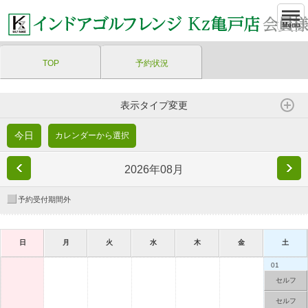
TOP
予約状況
カレンダーから選択
2026年08月
予約受付期間外
日
月
火
水
木
金
土
01
セルフ
セルフ